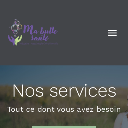
Skip
to
content
Tog
Nav
Accueil
Notre clinique
Nos services
Services
Tout ce dont vous avez besoin
Nous joindre