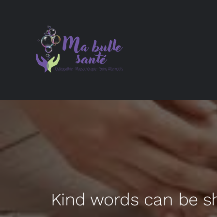
Skip
to
content
Kind words can be sh