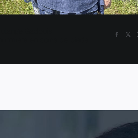
olange Gadbois
nfirmière en soins de pieds