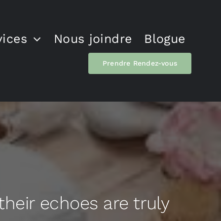
vices
Nous joindre
Blogue
Prendre Rendez-vous
heir echoes are truly