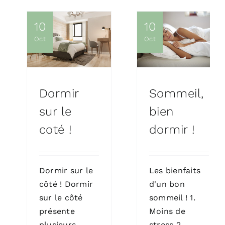
Blogue
10
10
Prendre Rendez-vous
Oct
Oct
Dormir
Sommeil,
sur le
bien
coté !
dormir !
Dormir sur le
Les bienfaits
côté ! Dormir
d'un bon
sur le côté
sommeil ! 1.
présente
Moins de
plusieurs
stress 2.