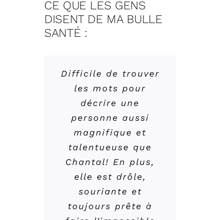
CE QUE LES GENS
DISENT DE MA BULLE
SANTÉ :
Difficile de trouver
Chantal est une
J’ai rencontré
les mots pour
Chantal sous
personne
attentionnée à
référence d’un
décrire une
médecin en 2018
personne aussi
l’écoute des
pour des migraines
besoins de ses
magnifique et
talentueuse que
sévères et une
patients ! Les
Chantal! En plus,
névralgie du nerf
résultats sont
d’Arnold. Cette
elle est drôle,
rapides et
ostéopathe a
souriante et
traitements
changé ma vie, mes
toujours prête à
efficaces ! Je