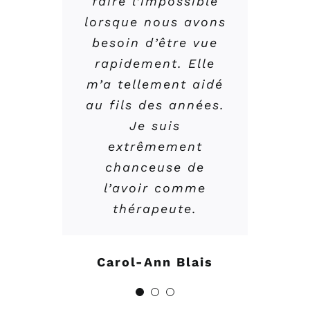
faire l’impossible
migraines sont
recommande
lorsque nous avons
disparues après 10
besoin d’être vue
ans. C’est une
Chantal Charest
professionnelle à
rapidement. Elle
m’a tellement aidé
l’écoute de ses
au fils des années.
patients, qui offre
des soins de haute
Je suis
qualité, en plus
extrêmement
d’être tellement
chanceuse de
attachante. Je vous
l’avoir comme
la recommande
thérapeute.
fortement.
Carol-Ann Blais
Veronique Turcotte